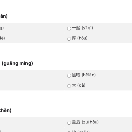
fǎn)
g)
一起 (yī qǐ)
iè)
厚 (hòu)
 (guāng míng)
黑暗 (hēi’àn)
)
大 (dà)
zhēn)
最后 (zuì hòu)