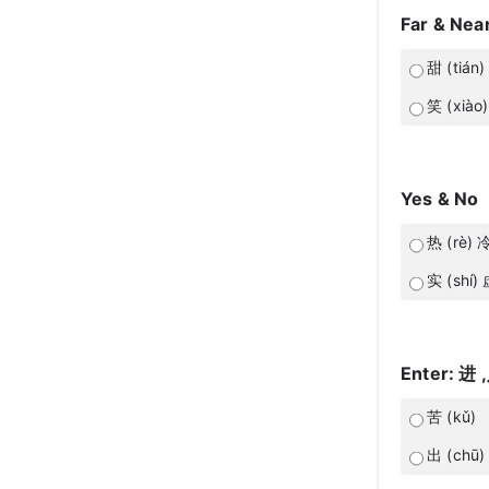
Far & Nea
甜 (tián)
笑 (xiào)
Yes & No
热 (rè) 冷
实 (shí) 
Enter: 进 ,
苦 (kǔ)
出 (chū)