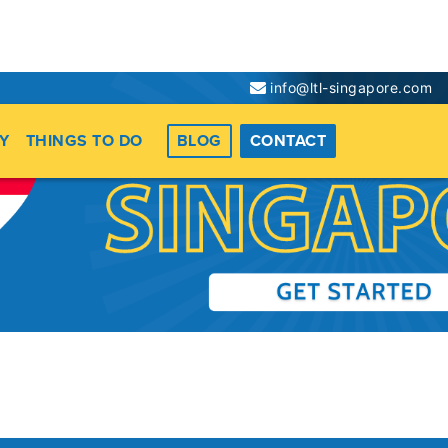
info@ltl-singapore.com
er.php
on line
67
Y
THINGS TO DO
BLOG
CONTACT