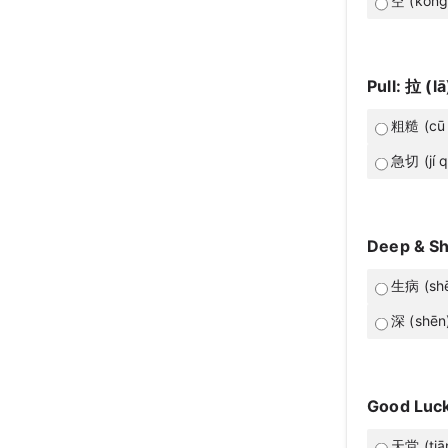
空 (kōng
Pull: 拉 (lā
粗糙 (cū 
急切 (jí q
Deep & Sh
生病 (shē
深 (shēn
Good Luck
天堂 (tiā