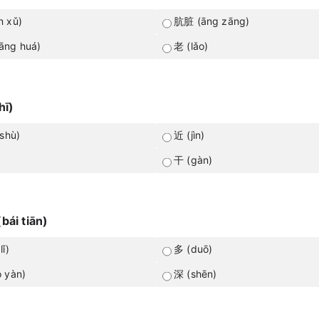
 xǔ)
肮脏 (āng zāng)
āng huá)
老 (lǎo)
hī)
shù)
近 (jìn)
干 (gàn)
bái tiān)
ǐ)
多 (duō)
 yàn)
深 (shēn)