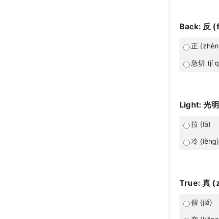
Back: 反 (
正 (zhèn
急切 (jí q
Light: 光明
拉 (lā)
冷 (lěng
True: 真 (
假 (jiǎ)