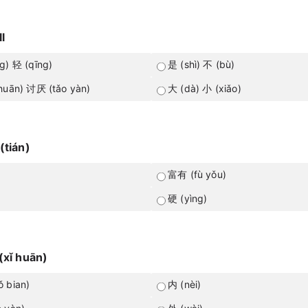
l
g) 轻 (qīng)
是 (shì) 不 (bù)
huān) 讨厌 (tǎo yàn)
大 (dà) 小 (xiǎo)
(tián)
富有 (fù yǒu)
硬 (yìng)
(xǐ huān)
 bian)
内 (nèi)