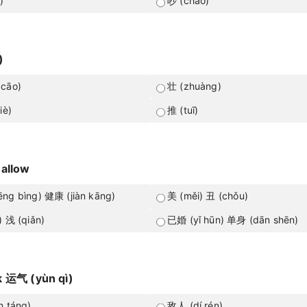
)
吵 (chǎo)
)
cāo)
壮 (zhuàng)
iè)
推 (tuī)
allow
ng bìng) 健康 (jiàn kāng)
美 (měi) 丑 (chǒu)
) 浅 (qiǎn)
已婚 (yǐ hūn) 单身 (dān shēn)
 运气 (yùn qì)
n táng)
敌人 (dí rén)