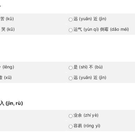
r
 苦 (kǔ)
远 (yuǎn) 近 (jìn)
 哭 (kū)
运气 (yùn qì) 倒霉 (dǎo méi)
 (lěng)
是 (shì) 不 (bù)
虚 (xū)
远 (yuǎn) 近 (jìn)
入 (jìn, rù)
业余 (zhí yè)
容易 (róng yì)