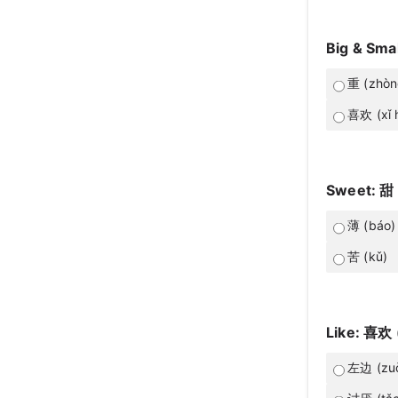
Big & Smal
重 (zhòn
喜欢 (xǐ 
Sweet: 甜 
薄 (báo)
苦 (kǔ)
Like: 喜欢 
左边 (zuǒ