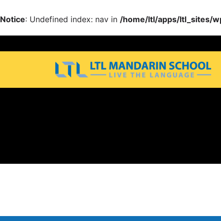
Notice
: Undefined index: nav in
/home/ltl/apps/ltl_sites
Notice
: Trying to get property 'items' of non-object in
/ho