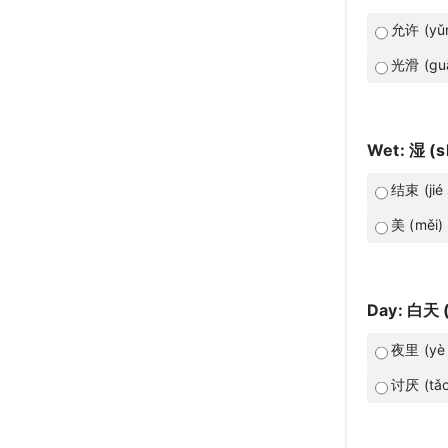
允许 (yǔn
光滑 (gu
Wet: 湿 (s
结束 (jié 
美 (měi)
Day: 白天 (
夜里 (yè l
讨厌 (tǎo