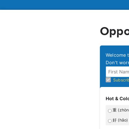
Oppo
Welcome to
Don't worr
Subscri
Hot & Col
重 (zhòn
好 (hǎo) 