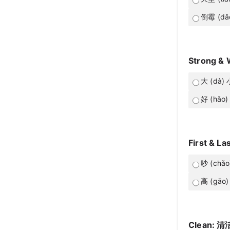
倒霉 (dǎo
Strong &
大 (dà) 小
好 (hǎo) 
First & La
吵 (chǎo
高 (gāo) 
Clean: 清洁