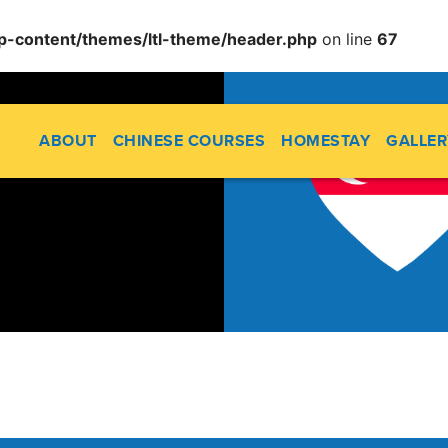
/wp-content/themes/ltl-theme/header.php
on line
67
me/ltl/apps/ltl_sites/wp-content/themes/ltl-theme/head
ABOUT
CHINESE COURSES
HOMESTAY
GALLER