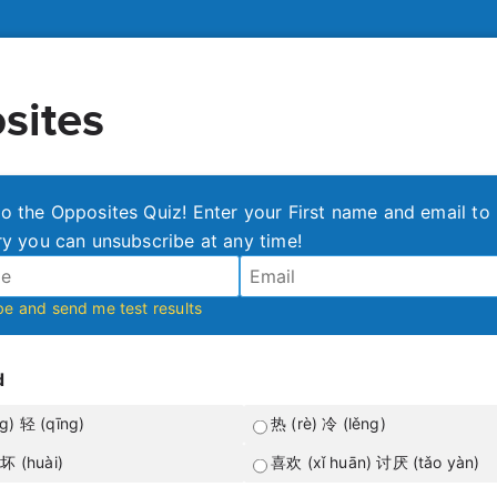
sites
 the Opposites Quiz! Enter your First name and email to 
y you can unsubscribe at any time!
be and send me test results
d
g) 轻 (qīng)
热 (rè) 冷 (lěng)
坏 (huài)
喜欢 (xǐ huān) 讨厌 (tǎo yàn)