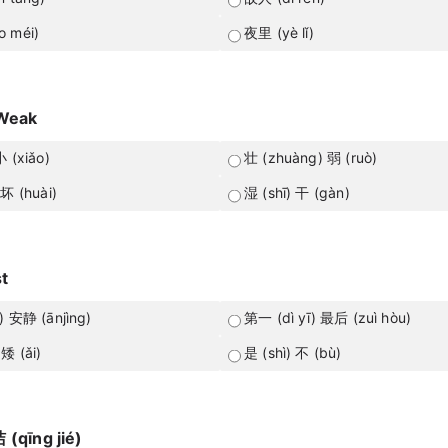
 méi)
夜里 (yè lǐ)
 Weak
 (xiǎo)
壮 (zhuàng) 弱 (ruò)
坏 (huài)
湿 (shī) 干 (gàn)
st
) 安静 (ānjìng)
第一 (dì yī) 最后 (zuì hòu)
矮 (ǎi)
是 (shì) 不 (bù)
 (qīng jié)